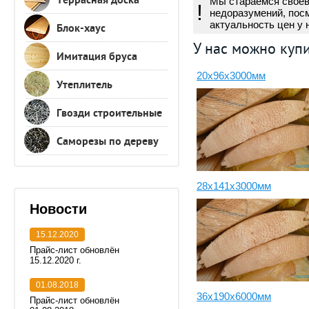
Террасная доска
Мы стараемся своев
!
недоразумений, пос
актуальность цен у 
Блок-хаус
У нас можно куп
Имитация бруса
20х96х3000мм
Утеплитель
Гвозди строительные
Саморезы по дереву
28х141х3000мм
Новости
15.12.2020
Прайс-лист обновлён
15.12.2020 г.
01.08.2018
36х190х6000мм
Прайс-лист обновлён