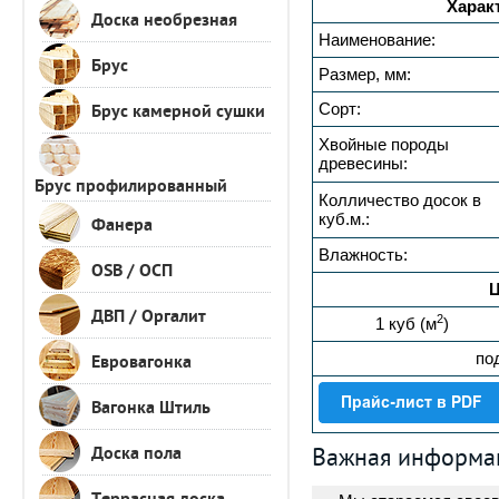
Харак
Доска необрезная
Наименование:
Брус
Размер, мм:
Сорт:
Брус камерной сушки
Хвойные породы
древесины:
Брус профилированный
Колличество досок в
куб.м.:
Фанера
Влажность:
OSB / ОСП
ДВП / Оргалит
2
1 куб (м
)
по
Евровагонка
Вагонка Штиль
Доска пола
Важная информа