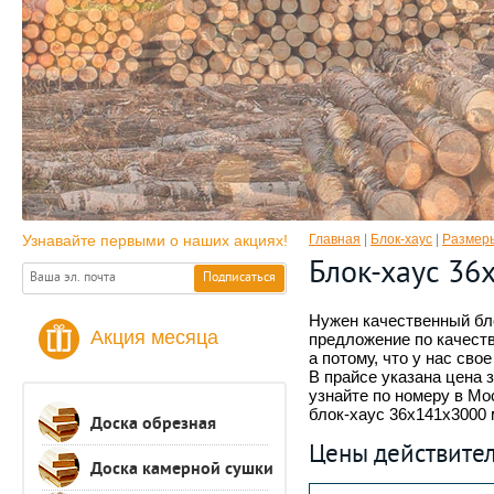
Узнавайте первыми о наших акциях!
Главная
|
Блок-хаус
|
Размеры
Блок-хаус 36
Нужен качественный бл
Акция месяца
предложение по качеств
а потому, что у нас св
В прайсе указана цена 
узнайте по номеру в Мос
блок-хаус 36х141х3000 
Доска обрезная
Цены действитель
Доска камерной сушки